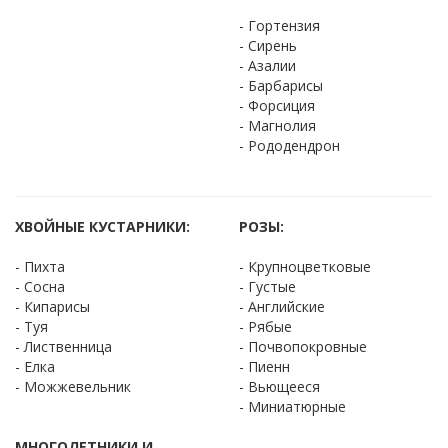
- Гортензия
- Сирень
- Азалии
- Барбарисы
- Форсиция
- Магнолия
- Рододендрон
ХВОЙНЫЕ КУСТАРНИКИ:
РОЗЫ:
- Пихта
- Крупноцветковые
- Сосна
- Густые
- Кипарисы
- Английские
- Туя
- Рябые
- Лиственница
- Почвопокровные
- Елка
- Пиенн
- Можжевельник
- Вьющееся
- Миниатюрные
МНОГОЛЕТНИКИ И