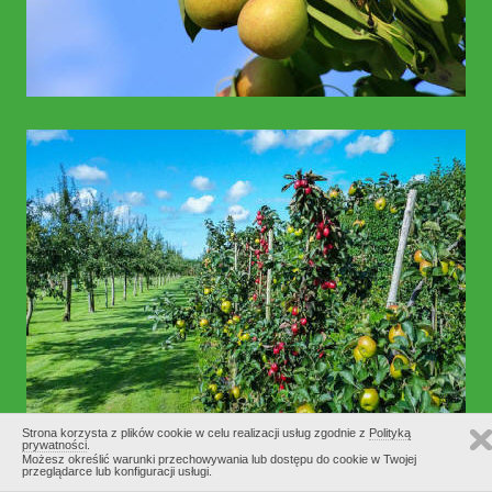
Strona korzysta z plików cookie w celu realizacji usług zgodnie z
Polityką
prywatności
.
Możesz określić warunki przechowywania lub dostępu do cookie w Twojej
przeglądarce lub konfiguracji usługi.